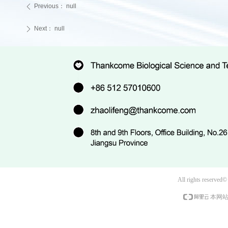
Previous：
null
ꄴ
Next：
null
ꄲ
All rights reserved
本网站