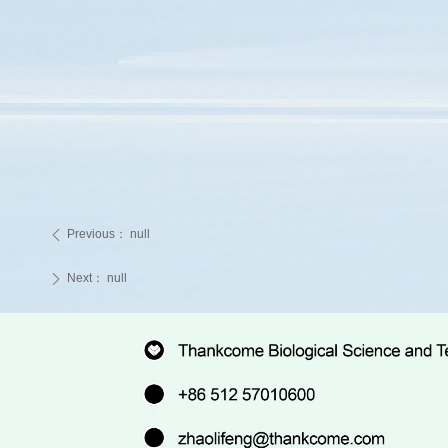
Previous：
null
ꄴ
Next：
null
ꄲ