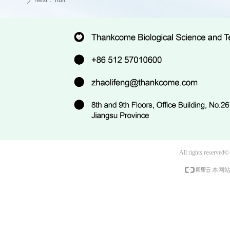
Next：
null
ꄲ
All rights reserved
本网站