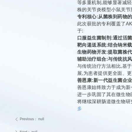
等多重机制,能够显著减
株的关节炎模型小鼠关节
专利核心:从菌株到药物
此次获批的专利覆盖了AK
于:
口服益生菌制剂:通过活
靶向递送系统:结合纳米
生物药物开发:提取菌株代谢
辅助治疗组合:与传统抗
与传统治疗方法相比,基
展,为患者提供更全面、
善恩康:新一代益生菌企
善恩康始终致力于成为新
进一步巩固了其在微生物
将继续深耕肠道微生物研
多
Previous：
null
ꄴ